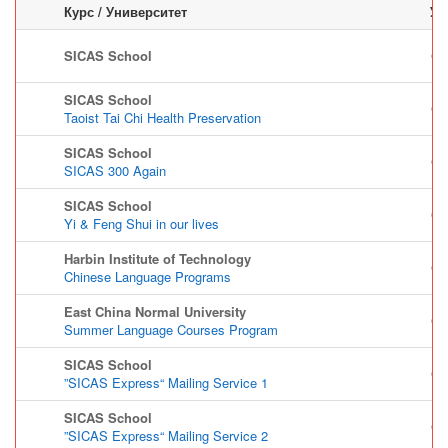
Курс / Университет
Уч
SICAS School
Ch
SICAS School
Ch
Taoist Tai Chi Health Preservation
SICAS School
Ch
SICAS 300 Again
SICAS School
Ch
Yi & Feng Shui in our lives
Harbin Institute of Technology
Ch
Chinese Language Programs
East China Normal University
Ch
Summer Language Courses Program
SICAS School
Ch
”SICAS Express“ Mailing Service 1
SICAS School
Ch
”SICAS Express“ Mailing Service 2