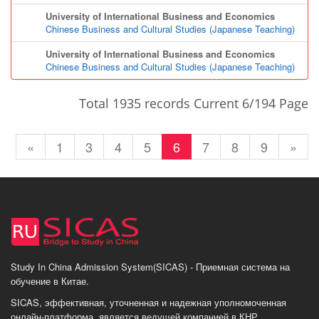
University of International Business and Economics
Chinese Business and Cultural Studies (Japanese Teaching)
University of International Business and Economics
Chinese Business and Cultural Studies (Japanese Teaching)
Total 1935 records Current 6/194 Page
«
1
3
4
5
6
7
8
9
»
Study In China Admission System(SICAS) - Приемная система на
обучение в Китае.
SICAS, эффективная, уточненная и надежная уполномоченная
онлайн-платформа, является ведущей компанией в КНР,