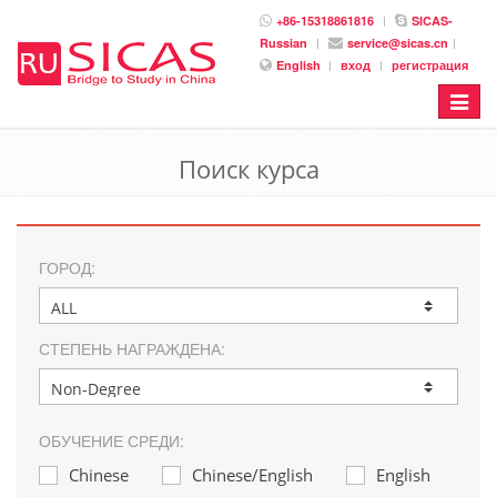
+86-15318861816
SICAS-
Russian
service@sicas.cn
English
вход
регистрация
Toggle
navigat
Поиск курса
ГОРОД:
СТЕПЕНЬ НАГРАЖДЕНА:
ОБУЧЕНИЕ СРЕДИ:
Chinese
Chinese/English
English