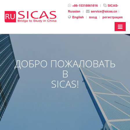
+86-15318861816
SICAS-
Russian
service@sicas.cn
English
вход
регистрация
Toggle
navigat
ДОБРО ПОЖАЛОВАТЬ
В
SICAS!